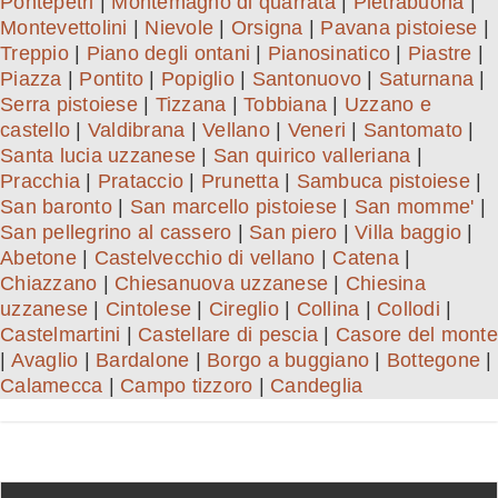
Pontepetri
|
Montemagno di quarrata
|
Pietrabuona
|
Montevettolini
|
Nievole
|
Orsigna
|
Pavana pistoiese
|
Treppio
|
Piano degli ontani
|
Pianosinatico
|
Piastre
|
Piazza
|
Pontito
|
Popiglio
|
Santonuovo
|
Saturnana
|
Serra pistoiese
|
Tizzana
|
Tobbiana
|
Uzzano e
castello
|
Valdibrana
|
Vellano
|
Veneri
|
Santomato
|
Santa lucia uzzanese
|
San quirico valleriana
|
Pracchia
|
Prataccio
|
Prunetta
|
Sambuca pistoiese
|
San baronto
|
San marcello pistoiese
|
San momme'
|
San pellegrino al cassero
|
San piero
|
Villa baggio
|
Abetone
|
Castelvecchio di vellano
|
Catena
|
Chiazzano
|
Chiesanuova uzzanese
|
Chiesina
uzzanese
|
Cintolese
|
Cireglio
|
Collina
|
Collodi
|
Castelmartini
|
Castellare di pescia
|
Casore del monte
|
Avaglio
|
Bardalone
|
Borgo a buggiano
|
Bottegone
|
Calamecca
|
Campo tizzoro
|
Candeglia