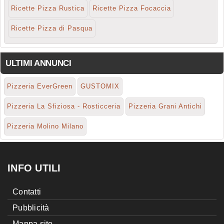
Ricette Pizza Rustica
Ricette Pizza Focaccia
Ricette Pizza di Pasqua
ULTIMI ANNUNCI
Pizzeria EverGreen
GUSTOMIX
Pizzeria La Sfiziosa - Rosticceria
Pizzeria Grani Antichi
Pizzeria Molino Milano
INFO UTILI
Contatti
Pubblicità
Mappa sito