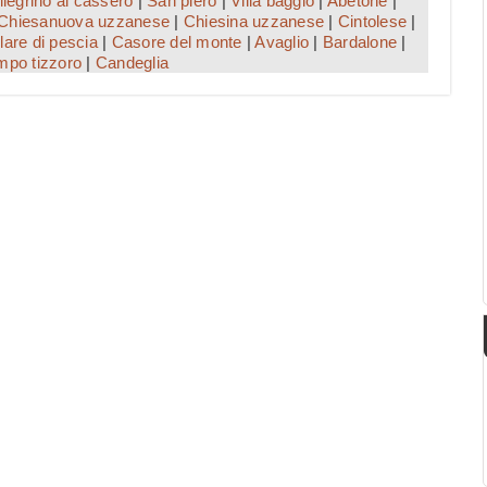
legrino al cassero
|
San piero
|
Villa baggio
|
Abetone
|
Chiesanuova uzzanese
|
Chiesina uzzanese
|
Cintolese
|
lare di pescia
|
Casore del monte
|
Avaglio
|
Bardalone
|
po tizzoro
|
Candeglia