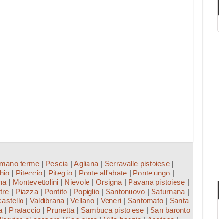
mano terme
|
Pescia
|
Agliana
|
Serravalle pistoiese
|
hio
|
Piteccio
|
Piteglio
|
Ponte all'abate
|
Pontelungo
|
na
|
Montevettolini
|
Nievole
|
Orsigna
|
Pavana pistoiese
|
tre
|
Piazza
|
Pontito
|
Popiglio
|
Santonuovo
|
Saturnana
|
astello
|
Valdibrana
|
Vellano
|
Veneri
|
Santomato
|
Santa
a
|
Prataccio
|
Prunetta
|
Sambuca pistoiese
|
San baronto