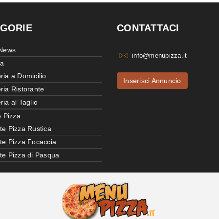
GORIE
CONTATTACI
 News
info@menupizza.it
ia
ria a Domicilio
Inserisci Annuncio
ria Ristorante
ria al Taglio
e Pizza
te Pizza Rustica
tte Pizza Focaccia
tte Pizza di Pasqua