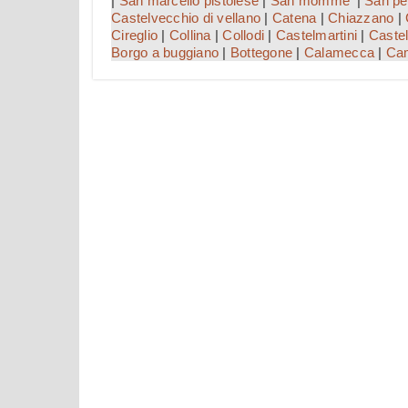
|
San marcello pistoiese
|
San momme'
|
San pel
Castelvecchio di vellano
|
Catena
|
Chiazzano
|
Cireglio
|
Collina
|
Collodi
|
Castelmartini
|
Castel
Borgo a buggiano
|
Bottegone
|
Calamecca
|
Cam