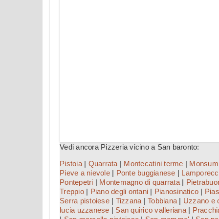
Vedi ancora Pizzeria vicino a San baronto:
Pistoia
|
Quarrata
|
Montecatini terme
|
Monsum
Pieve a nievole
|
Ponte buggianese
|
Lamporecc
Pontepetri
|
Montemagno di quarrata
|
Pietrabuo
Treppio
|
Piano degli ontani
|
Pianosinatico
|
Pias
Serra pistoiese
|
Tizzana
|
Tobbiana
|
Uzzano e c
lucia uzzanese
|
San quirico valleriana
|
Pracchi