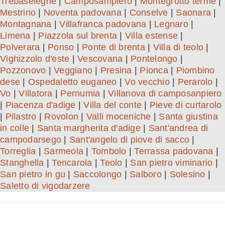
Trebaseleghe
|
Camposampiero
|
Montegrotto terme
|
Mestrino
|
Noventa padovana
|
Conselve
|
Saonara
|
Montagnana
|
Villafranca padovana
|
Legnaro
|
Limena
|
Piazzola sul brenta
|
Villa estense
|
Polverara
|
Ponso
|
Ponte di brenta
|
Villa di teolo
|
Vighizzolo d'este
|
Vescovana
|
Pontelongo
|
Pozzonovo
|
Veggiano
|
Presina
|
Pionca
|
Piombino
dese
|
Ospedaletto euganeo
|
Vo vecchio
|
Perarolo
|
Vo
|
Villatora
|
Pernumia
|
Villanova di camposanpiero
|
Piacenza d'adige
|
Villa del conte
|
Pieve di curtarolo
|
Pilastro
|
Rovolon
|
Valli moceniche
|
Santa giustina
in colle
|
Santa margherita d'adige
|
Sant'andrea di
campodarsego
|
Sant'angelo di piove di sacco
|
Torreglia
|
Sarmeola
|
Tombolo
|
Terrassa padovana
|
Stanghella
|
Tencarola
|
Teolo
|
San pietro viminario
|
San pietro in gu
|
Saccolongo
|
Salboro
|
Solesino
|
Saletto di vigodarzere