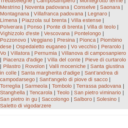
Trebaseleghe
|
Camposampiero
|
Montegrotto terme
|
Mestrino
|
Noventa padovana
|
Conselve
|
Saonara
|
Montagnana
|
Villafranca padovana
|
Legnaro
|
Limena
|
Piazzola sul brenta
|
Villa estense
|
Polverara
|
Ponso
|
Ponte di brenta
|
Villa di teolo
|
Vighizzolo d'este
|
Vescovana
|
Pontelongo
|
Pozzonovo
|
Veggiano
|
Presina
|
Pionca
|
Piombino
dese
|
Ospedaletto euganeo
|
Vo vecchio
|
Perarolo
|
Vo
|
Villatora
|
Pernumia
|
Villanova di camposanpiero
|
Piacenza d'adige
|
Villa del conte
|
Pieve di curtarolo
|
Pilastro
|
Rovolon
|
Valli moceniche
|
Santa giustina
in colle
|
Santa margherita d'adige
|
Sant'andrea di
campodarsego
|
Sant'angelo di piove di sacco
|
Torreglia
|
Sarmeola
|
Tombolo
|
Terrassa padovana
|
Stanghella
|
Tencarola
|
Teolo
|
San pietro viminario
|
San pietro in gu
|
Saccolongo
|
Salboro
|
Solesino
|
Saletto di vigodarzere