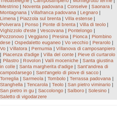
Trebaseleghe
|
Camposampiero
|
Montegrotto terme
|
Mestrino
|
Noventa padovana
|
Conselve
|
Saonara
|
Montagnana
|
Villafranca padovana
|
Legnaro
|
Limena
|
Piazzola sul brenta
|
Villa estense
|
Polverara
|
Ponso
|
Ponte di brenta
|
Villa di teolo
|
Vighizzolo d'este
|
Vescovana
|
Pontelongo
|
Pozzonovo
|
Veggiano
|
Presina
|
Pionca
|
Piombino
dese
|
Ospedaletto euganeo
|
Vo vecchio
|
Perarolo
|
Vo
|
Villatora
|
Pernumia
|
Villanova di camposanpiero
|
Piacenza d'adige
|
Villa del conte
|
Pieve di curtarolo
|
Pilastro
|
Rovolon
|
Valli moceniche
|
Santa giustina
in colle
|
Santa margherita d'adige
|
Sant'andrea di
campodarsego
|
Sant'angelo di piove di sacco
|
Torreglia
|
Sarmeola
|
Tombolo
|
Terrassa padovana
|
Stanghella
|
Tencarola
|
Teolo
|
San pietro viminario
|
San pietro in gu
|
Saccolongo
|
Salboro
|
Solesino
|
Saletto di vigodarzere