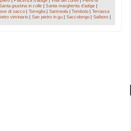
piero
|
Piacenza d'adige
|
Villa del conte
|
Pieve di
Santa giustina in colle
|
Santa margherita d'adige
|
iove di sacco
|
Torreglia
|
Sarmeola
|
Tombolo
|
Terrassa
ietro viminario
|
San pietro in gu
|
Saccolongo
|
Salboro
|