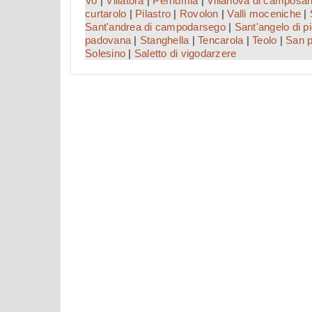
Vo
|
Villatora
|
Pernumia
|
Villanova di camposan
curtarolo
|
Pilastro
|
Rovolon
|
Valli moceniche
|
Sant'andrea di campodarsego
|
Sant'angelo di p
padovana
|
Stanghella
|
Tencarola
|
Teolo
|
San p
Solesino
|
Saletto di vigodarzere