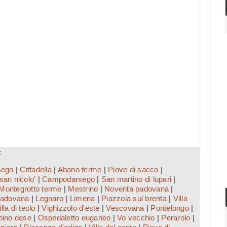
:
sego
|
Cittadella
|
Abano terme
|
Piove di sacco
|
san nicolo'
|
Campodarsego
|
San martino di lupari
|
Montegrotto terme
|
Mestrino
|
Noventa padovana
|
 padovana
|
Legnaro
|
Limena
|
Piazzola sul brenta
|
Villa
illa di teolo
|
Vighizzolo d'este
|
Vescovana
|
Pontelongo
|
bino dese
|
Ospedaletto euganeo
|
Vo vecchio
|
Perarolo
|