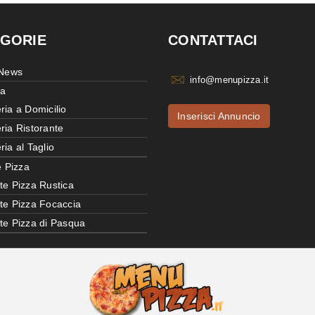
GORIE
CONTATTACI
 News
info@menupizza.it
ia
ria a Domicilio
Inserisci Annuncio
ria Ristorante
ria al Taglio
e Pizza
te Pizza Rustica
tte Pizza Focaccia
tte Pizza di Pasqua