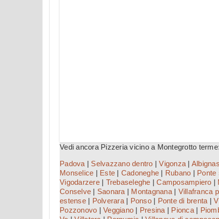
Vedi ancora Pizzeria vicino a Montegrotto terme
Padova
|
Selvazzano dentro
|
Vigonza
|
Albigna
Monselice
|
Este
|
Cadoneghe
|
Rubano
|
Ponte 
Vigodarzere
|
Trebaseleghe
|
Camposampiero
|
Conselve
|
Saonara
|
Montagnana
|
Villafranca
estense
|
Polverara
|
Ponso
|
Ponte di brenta
|
V
Pozzonovo
|
Veggiano
|
Presina
|
Pionca
|
Piom