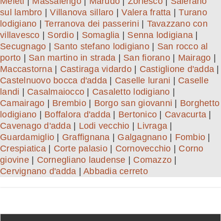
Meleti
|
Massalengo
|
Marudo
|
Zorlesco
|
Salerano
sul lambro
|
Villanova sillaro
|
Valera fratta
|
Turano
lodigiano
|
Terranova dei passerini
|
Tavazzano con
villavesco
|
Sordio
|
Somaglia
|
Senna lodigiana
|
Secugnago
|
Santo stefano lodigiano
|
San rocco al
porto
|
San martino in strada
|
San fiorano
|
Mairago
|
Maccastorna
|
Castiraga vidardo
|
Castiglione d'adda
|
Castelnuovo bocca d'adda
|
Caselle lurani
|
Caselle
landi
|
Casalmaiocco
|
Casaletto lodigiano
|
Camairago
|
Brembio
|
Borgo san giovanni
|
Borghetto
lodigiano
|
Boffalora d'adda
|
Bertonico
|
Cavacurta
|
Cavenago d'adda
|
Lodi vecchio
|
Livraga
|
Guardamiglio
|
Graffignana
|
Galgagnano
|
Fombio
|
Crespiatica
|
Corte palasio
|
Cornovecchio
|
Corno
giovine
|
Cornegliano laudense
|
Comazzo
|
Cervignano d'adda
|
Abbadia cerreto