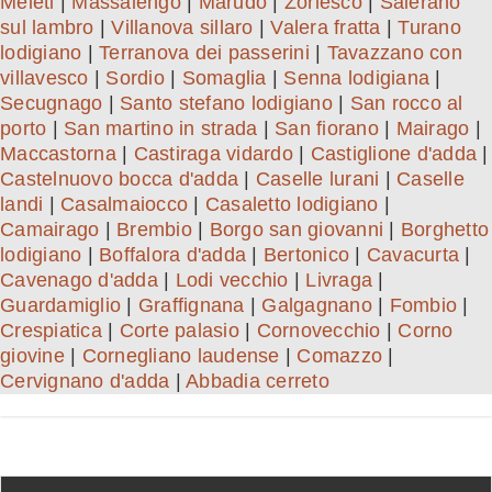
Meleti
|
Massalengo
|
Marudo
|
Zorlesco
|
Salerano
sul lambro
|
Villanova sillaro
|
Valera fratta
|
Turano
lodigiano
|
Terranova dei passerini
|
Tavazzano con
villavesco
|
Sordio
|
Somaglia
|
Senna lodigiana
|
Secugnago
|
Santo stefano lodigiano
|
San rocco al
porto
|
San martino in strada
|
San fiorano
|
Mairago
|
Maccastorna
|
Castiraga vidardo
|
Castiglione d'adda
|
Castelnuovo bocca d'adda
|
Caselle lurani
|
Caselle
landi
|
Casalmaiocco
|
Casaletto lodigiano
|
Camairago
|
Brembio
|
Borgo san giovanni
|
Borghetto
lodigiano
|
Boffalora d'adda
|
Bertonico
|
Cavacurta
|
Cavenago d'adda
|
Lodi vecchio
|
Livraga
|
Guardamiglio
|
Graffignana
|
Galgagnano
|
Fombio
|
Crespiatica
|
Corte palasio
|
Cornovecchio
|
Corno
giovine
|
Cornegliano laudense
|
Comazzo
|
Cervignano d'adda
|
Abbadia cerreto