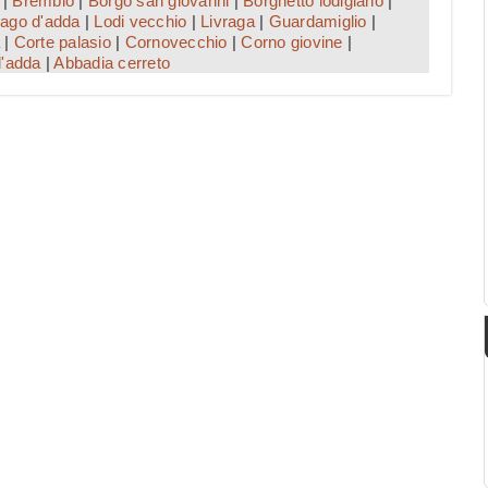
|
Brembio
|
Borgo san giovanni
|
Borghetto lodigiano
|
ago d'adda
|
Lodi vecchio
|
Livraga
|
Guardamiglio
|
|
Corte palasio
|
Cornovecchio
|
Corno giovine
|
d'adda
|
Abbadia cerreto