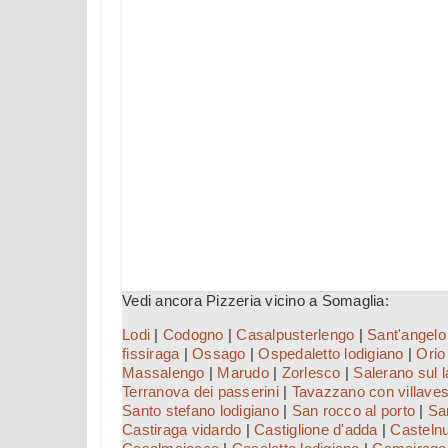
Vedi ancora Pizzeria vicino a Somaglia:
Lodi
|
Codogno
|
Casalpusterlengo
|
Sant'angelo
fissiraga
|
Ossago
|
Ospedaletto lodigiano
|
Orio 
Massalengo
|
Marudo
|
Zorlesco
|
Salerano sul 
Terranova dei passerini
|
Tavazzano con villave
Santo stefano lodigiano
|
San rocco al porto
|
Sa
Castiraga vidardo
|
Castiglione d'adda
|
Casteln