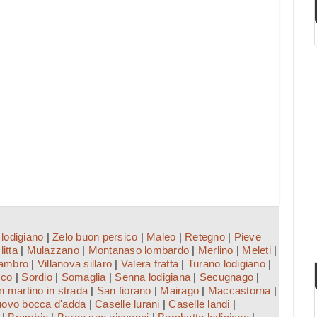
 lodigiano
|
Zelo buon persico
|
Maleo
|
Retegno
|
Pieve
litta
|
Mulazzano
|
Montanaso lombardo
|
Merlino
|
Meleti
|
lambro
|
Villanova sillaro
|
Valera fratta
|
Turano lodigiano
|
sco
|
Sordio
|
Somaglia
|
Senna lodigiana
|
Secugnago
|
n martino in strada
|
San fiorano
|
Mairago
|
Maccastorna
|
uovo bocca d'adda
|
Caselle lurani
|
Caselle landi
|