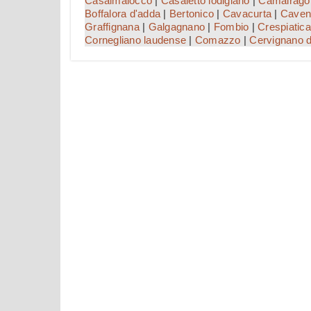
Casalmaiocco
|
Casaletto lodigiano
|
Camairago
Boffalora d'adda
|
Bertonico
|
Cavacurta
|
Caven
Graffignana
|
Galgagnano
|
Fombio
|
Crespiatica
Cornegliano laudense
|
Comazzo
|
Cervignano 