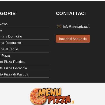
GORIE
CONTATTACI
 News
info@menupizza.it
ia
ria a Domicilio
Inserisci Annuncio
ria Ristorante
ria al Taglio
e Pizza
te Pizza Rustica
tte Pizza Focaccia
tte Pizza di Pasqua