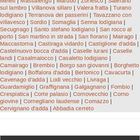
Meleti
|
Massalengo
|
Marudo
|
Zorlesco
|
Salerano
sul lambro
|
Villanova sillaro
|
Valera fratta
|
Turano
lodigiano
|
Terranova dei passerini
|
Tavazzano con
villavesco
|
Sordio
|
Somaglia
|
Senna lodigiana
|
Secugnago
|
Santo stefano lodigiano
|
San rocco al
porto
|
San martino in strada
|
San fiorano
|
Mairago
|
Maccastorna
|
Castiraga vidardo
|
Castiglione d'adda
|
Castelnuovo bocca d'adda
|
Caselle lurani
|
Caselle
landi
|
Casalmaiocco
|
Casaletto lodigiano
|
Camairago
|
Brembio
|
Borgo san giovanni
|
Borghetto
lodigiano
|
Boffalora d'adda
|
Bertonico
|
Cavacurta
|
Cavenago d'adda
|
Lodi vecchio
|
Livraga
|
Guardamiglio
|
Graffignana
|
Galgagnano
|
Fombio
|
Crespiatica
|
Corte palasio
|
Cornovecchio
|
Corno
giovine
|
Cornegliano laudense
|
Comazzo
|
Cervignano d'adda
|
Abbadia cerreto