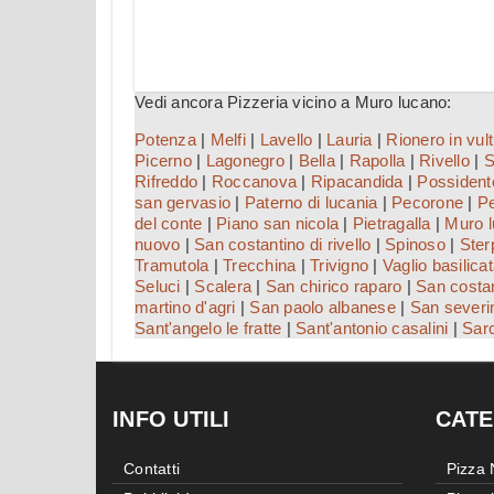
Vedi ancora Pizzeria vicino a Muro lucano:
Potenza
|
Melfi
|
Lavello
|
Lauria
|
Rionero in vul
Picerno
|
Lagonegro
|
Bella
|
Rapolla
|
Rivello
|
S
Rifreddo
|
Roccanova
|
Ripacandida
|
Possident
san gervasio
|
Paterno di lucania
|
Pecorone
|
Pe
del conte
|
Piano san nicola
|
Pietragalla
|
Muro 
nuovo
|
San costantino di rivello
|
Spinoso
|
Ster
Tramutola
|
Trecchina
|
Trivigno
|
Vaglio basilica
Seluci
|
Scalera
|
San chirico raparo
|
San costa
martino d'agri
|
San paolo albanese
|
San severi
Sant'angelo le fratte
|
Sant'antonio casalini
|
Sar
INFO UTILI
CATE
Contatti
Pizza