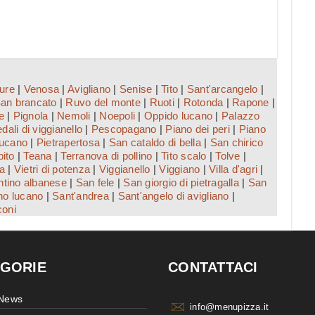
ture
|
Venosa
|
Avigliano
|
Senise
|
Tito
|
Sant'arcangelo
|
an brancato
|
Ruvo del monte
|
Ruoti
|
Rotonda
|
Rapone
|
e
|
Pignola
|
Nemoli
|
Noepoli
|
Oppido lucano
|
Palazzo
dali di viggianello
|
Pescopagano
|
Piano dei peri
|
Piano
lucano
|
Pietrapertosa
|
San cataldo di bella
|
San chirico
pito
|
Teana
|
Terranova di pollino
|
Tito scalo
|
Tolve
|
ta
|
Vietri di potenza
|
Viggianello
|
Viggiano
|
Villa d'agri
|
ntino albanese
|
San fele
|
San giorgio di pietragalla
|
San
no lucano
|
Sant'andrea
|
Sant'angelo di avigliano
|
coni
GORIE
CONTATTACI
 News
info@menupizza.it