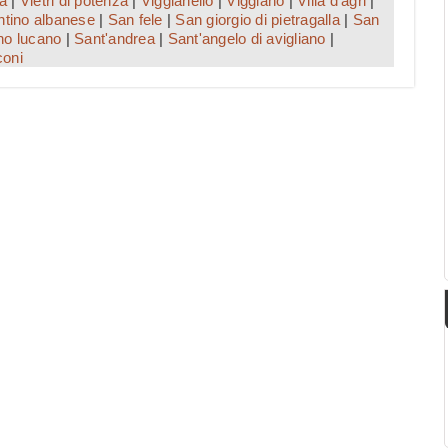
ta
|
Vietri di potenza
|
Viggianello
|
Viggiano
|
Villa d'agri
|
ntino albanese
|
San fele
|
San giorgio di pietragalla
|
San
no lucano
|
Sant'andrea
|
Sant'angelo di avigliano
|
coni