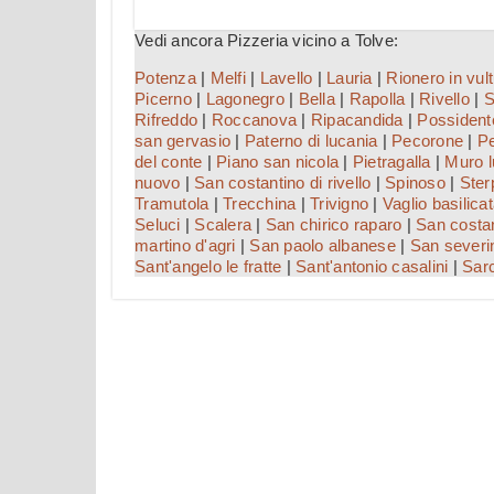
Vedi ancora Pizzeria vicino a Tolve:
Potenza
|
Melfi
|
Lavello
|
Lauria
|
Rionero in vul
Picerno
|
Lagonegro
|
Bella
|
Rapolla
|
Rivello
|
S
Rifreddo
|
Roccanova
|
Ripacandida
|
Possident
san gervasio
|
Paterno di lucania
|
Pecorone
|
Pe
del conte
|
Piano san nicola
|
Pietragalla
|
Muro 
nuovo
|
San costantino di rivello
|
Spinoso
|
Ster
Tramutola
|
Trecchina
|
Trivigno
|
Vaglio basilica
Seluci
|
Scalera
|
San chirico raparo
|
San costa
martino d'agri
|
San paolo albanese
|
San severi
Sant'angelo le fratte
|
Sant'antonio casalini
|
Sar