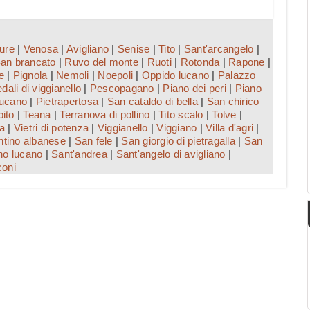
ture
|
Venosa
|
Avigliano
|
Senise
|
Tito
|
Sant'arcangelo
|
an brancato
|
Ruvo del monte
|
Ruoti
|
Rotonda
|
Rapone
|
e
|
Pignola
|
Nemoli
|
Noepoli
|
Oppido lucano
|
Palazzo
dali di viggianello
|
Pescopagano
|
Piano dei peri
|
Piano
lucano
|
Pietrapertosa
|
San cataldo di bella
|
San chirico
pito
|
Teana
|
Terranova di pollino
|
Tito scalo
|
Tolve
|
ta
|
Vietri di potenza
|
Viggianello
|
Viggiano
|
Villa d'agri
|
ntino albanese
|
San fele
|
San giorgio di pietragalla
|
San
no lucano
|
Sant'andrea
|
Sant'angelo di avigliano
|
coni