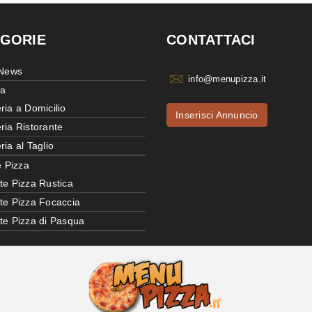
GORIE
CONTATTACI
 News
info@menupizza.it
ia
ria a Domicilio
Inserisci Annuncio
ria Ristorante
ria al Taglio
e Pizza
te Pizza Rustica
tte Pizza Focaccia
tte Pizza di Pasqua