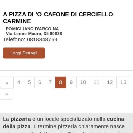
A PIZZA DI 'O CAFONE DI CERCIELLO
CARMINE
POMIGLIANO D'ARCO
NA
Via Leone Mauro, 35 80038
Telefono:
0818848769
Leggi Dettagli
4
5
6
7
8
9
10
11
12
13
La
pizzeria
è un locale specializzato nella
cucina
della pizza
. Il termine pizzeria chiaramente nasce