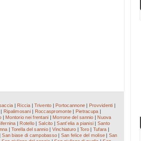
saccia
|
Riccia
|
Trivento
|
Portocannone
|
Provvidenti
|
|
Ripalimosani
|
Roccaspromonte
|
Pietracupa
|
o
|
Montorio nei frentani
|
Morrone del sannio
|
Nuova
tifernina
|
Rotello
|
Salcito
|
Sant'elia a pianisi
|
Santo
nna
|
Torella del sannio
|
Vinchiaturo
|
Toro
|
Tufara
|
|
San biase di campobasso
|
San felice del molise
|
San