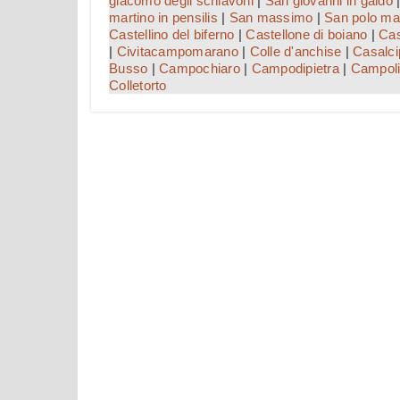
giacomo degli schiavoni
|
San giovanni in galdo
martino in pensilis
|
San massimo
|
San polo ma
Castellino del biferno
|
Castellone di boiano
|
Cas
|
Civitacampomarano
|
Colle d'anchise
|
Casalci
Busso
|
Campochiaro
|
Campodipietra
|
Campoli
Colletorto