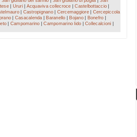
|
San giuliano del sannio
|
San giuliano di puglia
|
San
tese
|
Ururi
|
Acquaviva collecroce
|
Castelbottaccio
|
telmauro
|
Castropignano
|
Cercemaggiore
|
Cercepiccola
prano
|
Casacalenda
|
Baranello
|
Bojano
|
Bonefro
|
eto
|
Campomarino
|
Campomarino lido
|
Collecalcioni
|