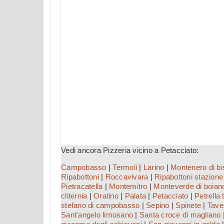
Vedi ancora Pizzeria vicino a Petacciato:
Campobasso
|
Termoli
|
Larino
|
Montenero di bi
Ripabottoni
|
Roccavivara
|
Ripabottoni stazione
Pietracatella
|
Montemitro
|
Monteverde di boian
cliternia
|
Oratino
|
Palata
|
Petacciato
|
Petrella 
stefano di campobasso
|
Sepino
|
Spinete
|
Tave
Sant'angelo limosano
|
Santa croce di magliano