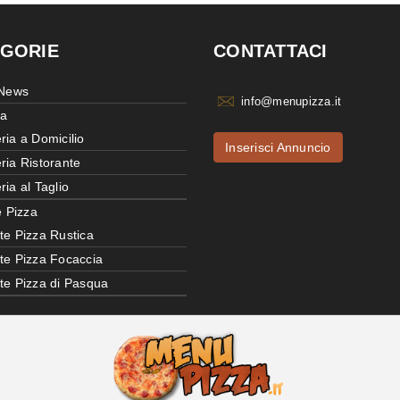
GORIE
CONTATTACI
 News
info@menupizza.it
ia
ria a Domicilio
Inserisci Annuncio
ria Ristorante
ria al Taglio
e Pizza
te Pizza Rustica
tte Pizza Focaccia
tte Pizza di Pasqua