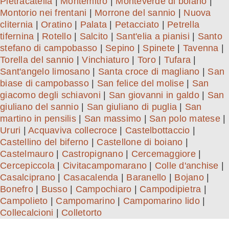
Pietracatella
|
Montemitro
|
Monteverde di boiano
|
Montorio nei frentani
|
Morrone del sannio
|
Nuova
cliternia
|
Oratino
|
Palata
|
Petacciato
|
Petrella
tifernina
|
Rotello
|
Salcito
|
Sant'elia a pianisi
|
Santo
stefano di campobasso
|
Sepino
|
Spinete
|
Tavenna
|
Torella del sannio
|
Vinchiaturo
|
Toro
|
Tufara
|
Sant'angelo limosano
|
Santa croce di magliano
|
San
biase di campobasso
|
San felice del molise
|
San
giacomo degli schiavoni
|
San giovanni in galdo
|
San
giuliano del sannio
|
San giuliano di puglia
|
San
martino in pensilis
|
San massimo
|
San polo matese
|
Ururi
|
Acquaviva collecroce
|
Castelbottaccio
|
Castellino del biferno
|
Castellone di boiano
|
Castelmauro
|
Castropignano
|
Cercemaggiore
|
Cercepiccola
|
Civitacampomarano
|
Colle d'anchise
|
Casalciprano
|
Casacalenda
|
Baranello
|
Bojano
|
Bonefro
|
Busso
|
Campochiaro
|
Campodipietra
|
Campolieto
|
Campomarino
|
Campomarino lido
|
Collecalcioni
|
Colletorto