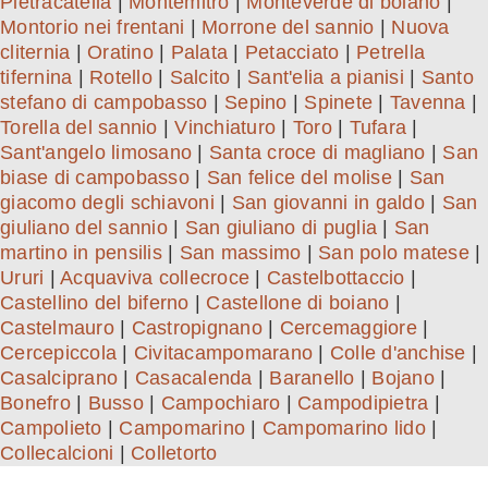
Pietracatella
|
Montemitro
|
Monteverde di boiano
|
Montorio nei frentani
|
Morrone del sannio
|
Nuova
cliternia
|
Oratino
|
Palata
|
Petacciato
|
Petrella
tifernina
|
Rotello
|
Salcito
|
Sant'elia a pianisi
|
Santo
stefano di campobasso
|
Sepino
|
Spinete
|
Tavenna
|
Torella del sannio
|
Vinchiaturo
|
Toro
|
Tufara
|
Sant'angelo limosano
|
Santa croce di magliano
|
San
biase di campobasso
|
San felice del molise
|
San
giacomo degli schiavoni
|
San giovanni in galdo
|
San
giuliano del sannio
|
San giuliano di puglia
|
San
martino in pensilis
|
San massimo
|
San polo matese
|
Ururi
|
Acquaviva collecroce
|
Castelbottaccio
|
Castellino del biferno
|
Castellone di boiano
|
Castelmauro
|
Castropignano
|
Cercemaggiore
|
Cercepiccola
|
Civitacampomarano
|
Colle d'anchise
|
Casalciprano
|
Casacalenda
|
Baranello
|
Bojano
|
Bonefro
|
Busso
|
Campochiaro
|
Campodipietra
|
Campolieto
|
Campomarino
|
Campomarino lido
|
Collecalcioni
|
Colletorto