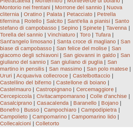
Pietracatella
|
Montemitro
|
Monteverde di boiano
|
Montorio nei frentani
|
Morrone del sannio
|
Nuova
cliternia
|
Oratino
|
Palata
|
Petacciato
|
Petrella
tifernina
|
Rotello
|
Salcito
|
Sant'elia a pianisi
|
Santo
stefano di campobasso
|
Sepino
|
Spinete
|
Tavenna
|
Torella del sannio
|
Vinchiaturo
|
Toro
|
Tufara
|
Sant'angelo limosano
|
Santa croce di magliano
|
San
biase di campobasso
|
San felice del molise
|
San
giacomo degli schiavoni
|
San giovanni in galdo
|
San
giuliano del sannio
|
San giuliano di puglia
|
San
martino in pensilis
|
San massimo
|
San polo matese
|
Ururi
|
Acquaviva collecroce
|
Castelbottaccio
|
Castellino del biferno
|
Castellone di boiano
|
Castelmauro
|
Castropignano
|
Cercemaggiore
|
Cercepiccola
|
Civitacampomarano
|
Colle d'anchise
|
Casalciprano
|
Casacalenda
|
Baranello
|
Bojano
|
Bonefro
|
Busso
|
Campochiaro
|
Campodipietra
|
Campolieto
|
Campomarino
|
Campomarino lido
|
Collecalcioni
|
Colletorto