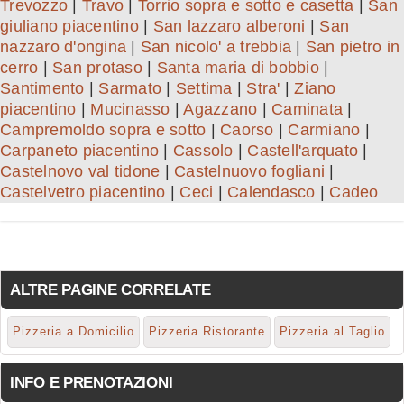
Trevozzo
|
Travo
|
Torrio sopra e sotto e casetta
|
San
giuliano piacentino
|
San lazzaro alberoni
|
San
nazzaro d'ongina
|
San nicolo' a trebbia
|
San pietro in
cerro
|
San protaso
|
Santa maria di bobbio
|
Santimento
|
Sarmato
|
Settima
|
Stra'
|
Ziano
piacentino
|
Mucinasso
|
Agazzano
|
Caminata
|
Campremoldo sopra e sotto
|
Caorso
|
Carmiano
|
Carpaneto piacentino
|
Cassolo
|
Castell'arquato
|
Castelnovo val tidone
|
Castelnuovo fogliani
|
Castelvetro piacentino
|
Ceci
|
Calendasco
|
Cadeo
ALTRE PAGINE CORRELATE
Pizzeria a Domicilio
Pizzeria Ristorante
Pizzeria al Taglio
INFO E PRENOTAZIONI