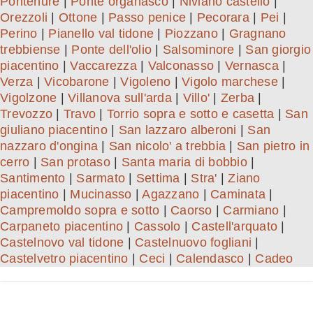
Pontenure
|
Ponte organasco
|
Niviano castello
|
Orezzoli
|
Ottone
|
Passo penice
|
Pecorara
|
Pei
|
Perino
|
Pianello val tidone
|
Piozzano
|
Gragnano
trebbiense
|
Ponte dell'olio
|
Salsominore
|
San giorgio
piacentino
|
Vaccarezza
|
Valconasso
|
Vernasca
|
Verza
|
Vicobarone
|
Vigoleno
|
Vigolo marchese
|
Vigolzone
|
Villanova sull'arda
|
Villo'
|
Zerba
|
Trevozzo
|
Travo
|
Torrio sopra e sotto e casetta
|
San
giuliano piacentino
|
San lazzaro alberoni
|
San
nazzaro d'ongina
|
San nicolo' a trebbia
|
San pietro in
cerro
|
San protaso
|
Santa maria di bobbio
|
Santimento
|
Sarmato
|
Settima
|
Stra'
|
Ziano
piacentino
|
Mucinasso
|
Agazzano
|
Caminata
|
Campremoldo sopra e sotto
|
Caorso
|
Carmiano
|
Carpaneto piacentino
|
Cassolo
|
Castell'arquato
|
Castelnovo val tidone
|
Castelnuovo fogliani
|
Castelvetro piacentino
|
Ceci
|
Calendasco
|
Cadeo