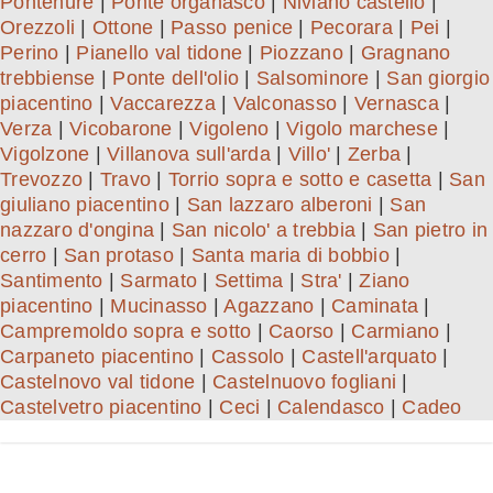
Pontenure
|
Ponte organasco
|
Niviano castello
|
Orezzoli
|
Ottone
|
Passo penice
|
Pecorara
|
Pei
|
Perino
|
Pianello val tidone
|
Piozzano
|
Gragnano
trebbiense
|
Ponte dell'olio
|
Salsominore
|
San giorgio
piacentino
|
Vaccarezza
|
Valconasso
|
Vernasca
|
Verza
|
Vicobarone
|
Vigoleno
|
Vigolo marchese
|
Vigolzone
|
Villanova sull'arda
|
Villo'
|
Zerba
|
Trevozzo
|
Travo
|
Torrio sopra e sotto e casetta
|
San
giuliano piacentino
|
San lazzaro alberoni
|
San
nazzaro d'ongina
|
San nicolo' a trebbia
|
San pietro in
cerro
|
San protaso
|
Santa maria di bobbio
|
Santimento
|
Sarmato
|
Settima
|
Stra'
|
Ziano
piacentino
|
Mucinasso
|
Agazzano
|
Caminata
|
Campremoldo sopra e sotto
|
Caorso
|
Carmiano
|
Carpaneto piacentino
|
Cassolo
|
Castell'arquato
|
Castelnovo val tidone
|
Castelnuovo fogliani
|
Castelvetro piacentino
|
Ceci
|
Calendasco
|
Cadeo