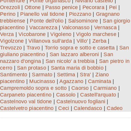
Pontenure
|
Ponte organasco
|
Niviano castello
|
Orezzoli
|
Ottone
|
Passo penice
|
Pecorara
|
Pei
|
Perino
|
Pianello val tidone
|
Piozzano
|
Gragnano
trebbiense
|
Ponte dell'olio
|
Salsominore
|
San giorgio
piacentino
|
Vaccarezza
|
Valconasso
|
Vernasca
|
Verza
|
Vicobarone
|
Vigoleno
|
Vigolo marchese
|
Vigolzone
|
Villanova sull'arda
|
Villo'
|
Zerba
|
Trevozzo
|
Travo
|
Torrio sopra e sotto e casetta
|
San
giuliano piacentino
|
San lazzaro alberoni
|
San
nazzaro d'ongina
|
San nicolo' a trebbia
|
San pietro in
cerro
|
San protaso
|
Santa maria di bobbio
|
Santimento
|
Sarmato
|
Settima
|
Stra'
|
Ziano
piacentino
|
Mucinasso
|
Agazzano
|
Caminata
|
Campremoldo sopra e sotto
|
Caorso
|
Carmiano
|
Carpaneto piacentino
|
Cassolo
|
Castell'arquato
|
Castelnovo val tidone
|
Castelnuovo fogliani
|
Castelvetro piacentino
|
Ceci
|
Calendasco
|
Cadeo