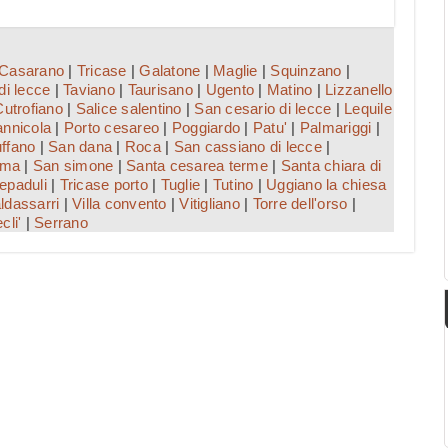
Casarano
|
Tricase
|
Galatone
|
Maglie
|
Squinzano
|
di lecce
|
Taviano
|
Taurisano
|
Ugento
|
Matino
|
Lizzanello
Cutrofiano
|
Salice salentino
|
San cesario di lecce
|
Lequile
nnicola
|
Porto cesareo
|
Poggiardo
|
Patu'
|
Palmariggi
|
ffano
|
San dana
|
Roca
|
San cassiano di lecce
|
ama
|
San simone
|
Santa cesarea terme
|
Santa chiara di
epaduli
|
Tricase porto
|
Tuglie
|
Tutino
|
Uggiano la chiesa
aldassarri
|
Villa convento
|
Vitigliano
|
Torre dell'orso
|
cli'
|
Serrano