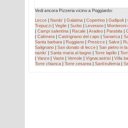
Vedi ancora Pizzeria vicino a Poggiardo:
Lecce
|
Nardo'
|
Galatina
|
Copertino
|
Gallipoli
|
Trepuzzi
|
Veglie
|
Surbo
|
Leverano
|
Monteroni 
|
Campi salentina
|
Racale
|
Aradeo
|
Parabita
|
|
Calimera
|
Castrignano del capo
|
Sanarica
|
Sa
Santa barbara
|
Ruggiano
|
Presicce
|
Salve
|
Ru
Salignano
|
San donato di lecce
|
San pietro in l
nardo'
|
Santa maria al bagno
|
Torre lapillo
|
Torr
|
Vanze
|
Vaste
|
Vernole
|
Vignacastrisi
|
Villa b
Torre chianca
|
Torre cesarea
|
Sant'eufemia
|
Se