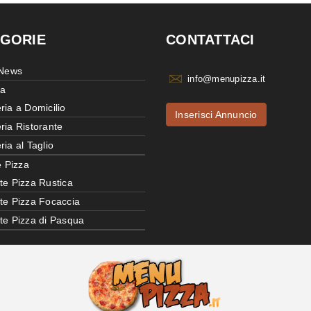
GORIE
CONTATTACI
 News
info@menupizza.it
ia
ria a Domicilio
Inserisci Annuncio
ria Ristorante
ria al Taglio
e Pizza
te Pizza Rustica
tte Pizza Focaccia
tte Pizza di Pasqua