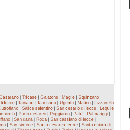
Casarano
|
Tricase
|
Galatone
|
Maglie
|
Squinzano
|
di lecce
|
Taviano
|
Taurisano
|
Ugento
|
Matino
|
Lizzanello
Cutrofiano
|
Salice salentino
|
San cesario di lecce
|
Lequile
nnicola
|
Porto cesareo
|
Poggiardo
|
Patu'
|
Palmariggi
|
ffano
|
San dana
|
Roca
|
San cassiano di lecce
|
ama
|
San simone
|
Santa cesarea terme
|
Santa chiara di