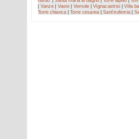
nardo'
|
Santa maria al bagno
|
Torre lapillo
|
Torr
|
Vanze
|
Vaste
|
Vernole
|
Vignacastrisi
|
Villa b
Torre chianca
|
Torre cesarea
|
Sant'eufemia
|
Se