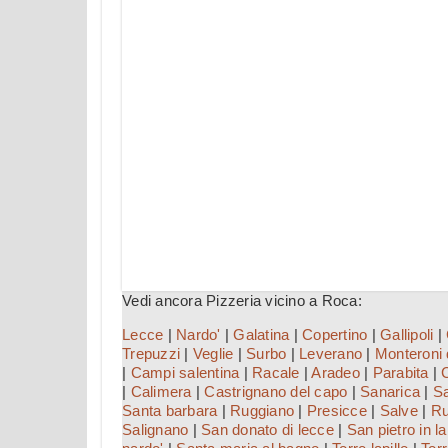
Vedi ancora Pizzeria vicino a Roca:
Lecce
|
Nardo'
|
Galatina
|
Copertino
|
Gallipoli
|
Trepuzzi
|
Veglie
|
Surbo
|
Leverano
|
Monteroni 
|
Campi salentina
|
Racale
|
Aradeo
|
Parabita
|
|
Calimera
|
Castrignano del capo
|
Sanarica
|
Sa
Santa barbara
|
Ruggiano
|
Presicce
|
Salve
|
Ru
Salignano
|
San donato di lecce
|
San pietro in l