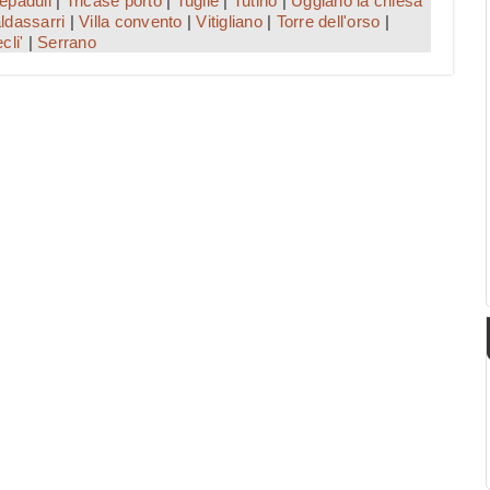
epaduli
|
Tricase porto
|
Tuglie
|
Tutino
|
Uggiano la chiesa
aldassarri
|
Villa convento
|
Vitigliano
|
Torre dell'orso
|
cli'
|
Serrano