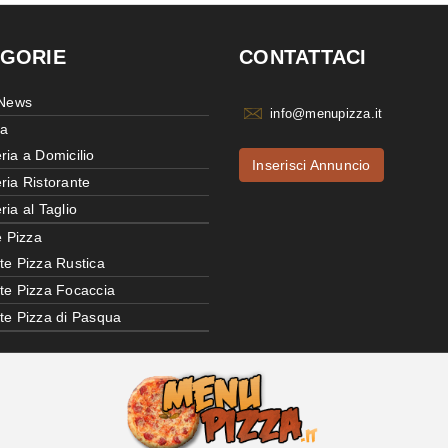
GORIE
CONTATTACI
 News
info@menupizza.it
ia
ria a Domicilio
Inserisci Annuncio
ria Ristorante
ria al Taglio
e Pizza
te Pizza Rustica
tte Pizza Focaccia
tte Pizza di Pasqua