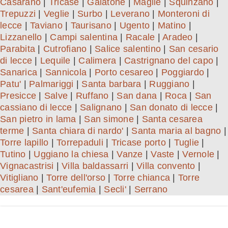
Casarano
|
Tricase
|
Galatone
|
Maglie
|
Squinzano
|
Trepuzzi
|
Veglie
|
Surbo
|
Leverano
|
Monteroni di
lecce
|
Taviano
|
Taurisano
|
Ugento
|
Matino
|
Lizzanello
|
Campi salentina
|
Racale
|
Aradeo
|
Parabita
|
Cutrofiano
|
Salice salentino
|
San cesario
di lecce
|
Lequile
|
Calimera
|
Castrignano del capo
|
Sanarica
|
Sannicola
|
Porto cesareo
|
Poggiardo
|
Patu'
|
Palmariggi
|
Santa barbara
|
Ruggiano
|
Presicce
|
Salve
|
Ruffano
|
San dana
|
Roca
|
San
cassiano di lecce
|
Salignano
|
San donato di lecce
|
San pietro in lama
|
San simone
|
Santa cesarea
terme
|
Santa chiara di nardo'
|
Santa maria al bagno
|
Torre lapillo
|
Torrepaduli
|
Tricase porto
|
Tuglie
|
Tutino
|
Uggiano la chiesa
|
Vanze
|
Vaste
|
Vernole
|
Vignacastrisi
|
Villa baldassarri
|
Villa convento
|
Vitigliano
|
Torre dell'orso
|
Torre chianca
|
Torre
cesarea
|
Sant'eufemia
|
Secli'
|
Serrano