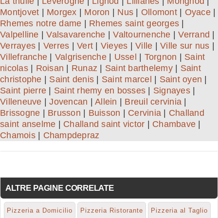
La thuile
|
Leverogne
|
Lignod
|
Lillianes
|
Mongnod
|
Montjovet
|
Morgex
|
Moron
|
Nus
|
Ollomont
|
Oyace
|
Rhemes notre dame
|
Rhemes saint georges
|
Valpelline
|
Valsavarenche
|
Valtournenche
|
Verrand
|
Verrayes
|
Verres
|
Vert
|
Vieyes
|
Ville
|
Ville sur nus
|
Villefranche
|
Valgrisenche
|
Ussel
|
Torgnon
|
Saint
nicolas
|
Roisan
|
Runaz
|
Saint barthelemy
|
Saint
christophe
|
Saint denis
|
Saint marcel
|
Saint oyen
|
Saint pierre
|
Saint rhemy en bosses
|
Signayes
|
Villeneuve
|
Jovencan
|
Allein
|
Breuil cervinia
|
Brissogne
|
Brusson
|
Buisson
|
Cervinia
|
Challand
saint anselme
|
Challand saint victor
|
Chambave
|
Chamois
|
Champdepraz
ALTRE PAGINE CORRELATE
Pizzeria a Domicilio
Pizzeria Ristorante
Pizzeria al Taglio