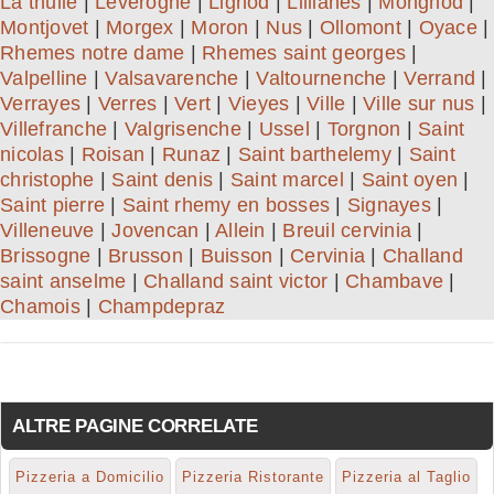
La thuile
|
Leverogne
|
Lignod
|
Lillianes
|
Mongnod
|
Montjovet
|
Morgex
|
Moron
|
Nus
|
Ollomont
|
Oyace
|
Rhemes notre dame
|
Rhemes saint georges
|
Valpelline
|
Valsavarenche
|
Valtournenche
|
Verrand
|
Verrayes
|
Verres
|
Vert
|
Vieyes
|
Ville
|
Ville sur nus
|
Villefranche
|
Valgrisenche
|
Ussel
|
Torgnon
|
Saint
nicolas
|
Roisan
|
Runaz
|
Saint barthelemy
|
Saint
christophe
|
Saint denis
|
Saint marcel
|
Saint oyen
|
Saint pierre
|
Saint rhemy en bosses
|
Signayes
|
Villeneuve
|
Jovencan
|
Allein
|
Breuil cervinia
|
Brissogne
|
Brusson
|
Buisson
|
Cervinia
|
Challand
saint anselme
|
Challand saint victor
|
Chambave
|
Chamois
|
Champdepraz
ALTRE PAGINE CORRELATE
Pizzeria a Domicilio
Pizzeria Ristorante
Pizzeria al Taglio