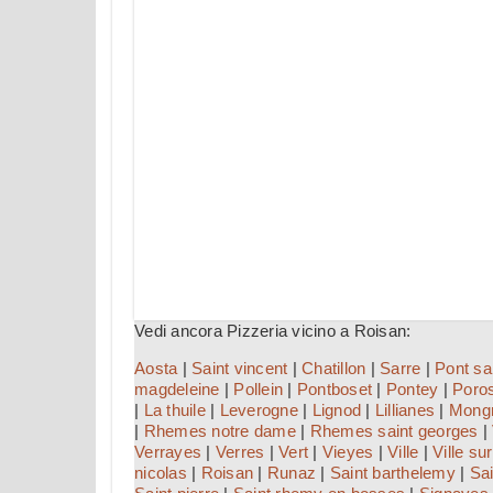
Vedi ancora Pizzeria vicino a Roisan:
Aosta
|
Saint vincent
|
Chatillon
|
Sarre
|
Pont sa
magdeleine
|
Pollein
|
Pontboset
|
Pontey
|
Poro
|
La thuile
|
Leverogne
|
Lignod
|
Lillianes
|
Mong
|
Rhemes notre dame
|
Rhemes saint georges
|
Verrayes
|
Verres
|
Vert
|
Vieyes
|
Ville
|
Ville su
nicolas
|
Roisan
|
Runaz
|
Saint barthelemy
|
Sai