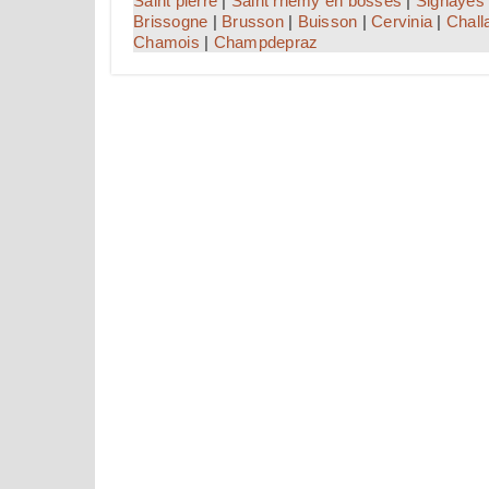
Saint pierre
|
Saint rhemy en bosses
|
Signayes
Brissogne
|
Brusson
|
Buisson
|
Cervinia
|
Chall
Chamois
|
Champdepraz