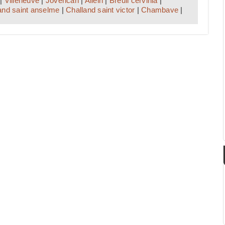
|
Villeneuve
|
Jovencan
|
Allein
|
Breuil cervinia
|
and saint anselme
|
Challand saint victor
|
Chambave
|