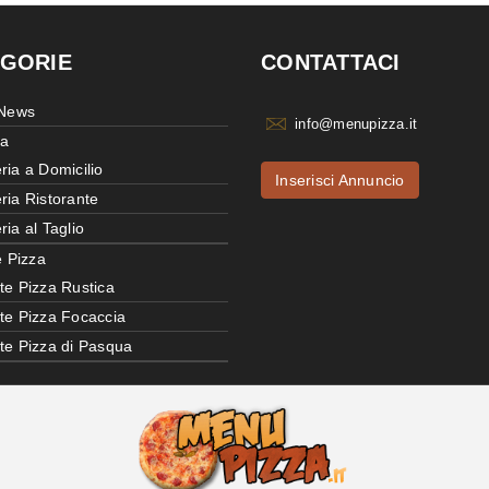
GORIE
CONTATTACI
 News
info@menupizza.it
ia
ria a Domicilio
Inserisci Annuncio
ria Ristorante
ria al Taglio
e Pizza
te Pizza Rustica
tte Pizza Focaccia
tte Pizza di Pasqua