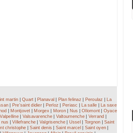
int martin
|
Quart
|
Planaval
|
Plan felinaz
|
Peroulaz
|
La
ssan
|
Pre'saint didier
|
Perloz
|
Periasc
|
La salle
|
La saxe
nod
|
Montjovet
|
Morgex
|
Moron
|
Nus
|
Ollomont
|
Oyace
Valpelline
|
Valsavarenche
|
Valtournenche
|
Verrand
|
r nus
|
Villefranche
|
Valgrisenche
|
Ussel
|
Torgnon
|
Saint
nt christophe
|
Saint denis
|
Saint marcel
|
Saint oyen
|