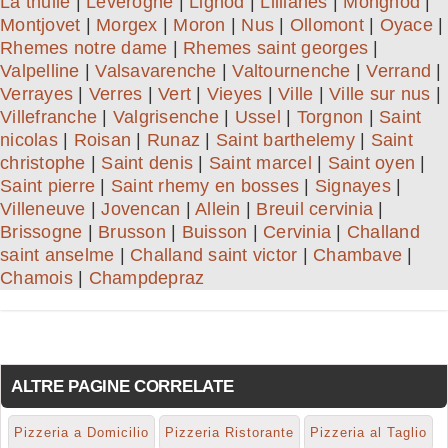
La thuile
|
Leverogne
|
Lignod
|
Lillianes
|
Mongnod
|
Montjovet
|
Morgex
|
Moron
|
Nus
|
Ollomont
|
Oyace
|
Rhemes notre dame
|
Rhemes saint georges
|
Valpelline
|
Valsavarenche
|
Valtournenche
|
Verrand
|
Verrayes
|
Verres
|
Vert
|
Vieyes
|
Ville
|
Ville sur nus
|
Villefranche
|
Valgrisenche
|
Ussel
|
Torgnon
|
Saint
nicolas
|
Roisan
|
Runaz
|
Saint barthelemy
|
Saint
christophe
|
Saint denis
|
Saint marcel
|
Saint oyen
|
Saint pierre
|
Saint rhemy en bosses
|
Signayes
|
Villeneuve
|
Jovencan
|
Allein
|
Breuil cervinia
|
Brissogne
|
Brusson
|
Buisson
|
Cervinia
|
Challand
saint anselme
|
Challand saint victor
|
Chambave
|
Chamois
|
Champdepraz
ALTRE PAGINE CORRELATE
Pizzeria a Domicilio
Pizzeria Ristorante
Pizzeria al Taglio