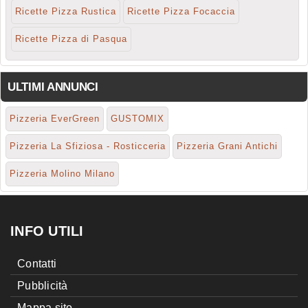
Ricette Pizza Rustica
Ricette Pizza Focaccia
Ricette Pizza di Pasqua
ULTIMI ANNUNCI
Pizzeria EverGreen
GUSTOMIX
Pizzeria La Sfiziosa - Rosticceria
Pizzeria Grani Antichi
Pizzeria Molino Milano
INFO UTILI
Contatti
Pubblicità
Mappa sito