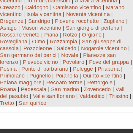
vicentino
|
Torri di quartesolo
|
Altavilla vicentina
|
Creazzo
|
Caldogno
|
Camisano vicentino
|
Marano
vicentino
|
Isola vicentina
|
Noventa vicentina
|
Breganze
|
Sandrigo
|
Piovene rocchette
|
Zugliano
|
Asiago
|
Mason vicentino
|
San giorgio di perlena
|
Rossano veneto
|
Piana
|
Rotzo
|
Orgiano
|
Rovegliana
|
Olmo
|
Rozzampia
|
San giuseppe di
cassola
|
Pozzoleone
|
Salcedo
|
Nogarole vicentino
|
San germano dei berici
|
Novale
|
Pianezze san
lorenzo
|
Pievebelvicino
|
Povolaro
|
Pove del grappa
|
Posina
|
Ponte di barbarano
|
Polegge
|
Priabona
|
Primolano
|
Pugnello
|
Poianella
|
Quinto vicentino
|
Poiana maggiore
|
Recoaro terme
|
Rettorgole
|
Roana
|
Pedescala
|
San marino
|
Zovencedo
|
Valli
del pasubio
|
Valle san floriano
|
Valdastico
|
Trissino
|
Tretto
|
San quirico