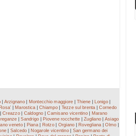
o
|
Arzignano
|
Montecchio maggiore
|
Thiene
|
Lonigo
|
Rosa'
|
Marostica
|
Chiampo
|
Tezze sul brenta
|
Cornedo
|
Creazzo
|
Caldogno
|
Camisano vicentino
|
Marano
reganze
|
Sandrigo
|
Piovene rocchette
|
Zugliano
|
Asiago
ano veneto
|
Piana
|
Rotzo
|
Orgiano
|
Rovegliana
|
Olmo
|
one
|
Salcedo
|
Nogarole vicentino
|
San germano dei