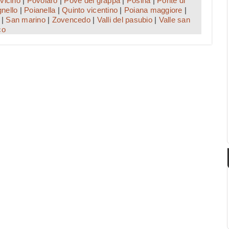
vicino
|
Povolaro
|
Pove del grappa
|
Posina
|
Ponte di
nello
|
Poianella
|
Quinto vicentino
|
Poiana maggiore
|
|
San marino
|
Zovencedo
|
Valli del pasubio
|
Valle san
co