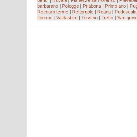
berici
|
Novale
|
Pianezze san lorenzo
|
Pievebel
barbarano
|
Polegge
|
Priabona
|
Primolano
|
Pug
Recoaro terme
|
Rettorgole
|
Roana
|
Pedescala
floriano
|
Valdastico
|
Trissino
|
Tretto
|
San quiri