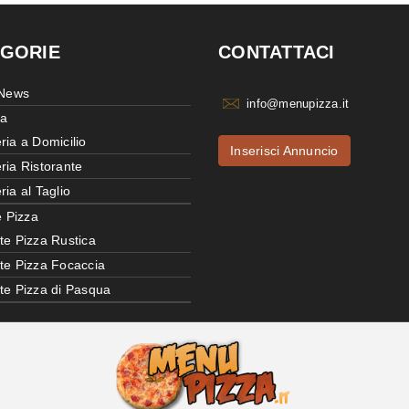
GORIE
CONTATTACI
 News
info@menupizza.it
ia
ria a Domicilio
Inserisci Annuncio
ria Ristorante
ria al Taglio
e Pizza
te Pizza Rustica
tte Pizza Focaccia
tte Pizza di Pasqua