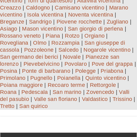
vicentino
|
Torri di quartesolo
|
Altavilla vicentina
|
Creazzo
|
Caldogno
|
Camisano vicentino
|
Marano
vicentino
|
Isola vicentina
|
Noventa vicentina
|
Breganze
|
Sandrigo
|
Piovene rocchette
|
Zugliano
|
Asiago
|
Mason vicentino
|
San giorgio di perlena
|
Rossano veneto
|
Piana
|
Rotzo
|
Orgiano
|
Rovegliana
|
Olmo
|
Rozzampia
|
San giuseppe di
cassola
|
Pozzoleone
|
Salcedo
|
Nogarole vicentino
|
San germano dei berici
|
Novale
|
Pianezze san
lorenzo
|
Pievebelvicino
|
Povolaro
|
Pove del grappa
|
Posina
|
Ponte di barbarano
|
Polegge
|
Priabona
|
Primolano
|
Pugnello
|
Poianella
|
Quinto vicentino
|
Poiana maggiore
|
Recoaro terme
|
Rettorgole
|
Roana
|
Pedescala
|
San marino
|
Zovencedo
|
Valli
del pasubio
|
Valle san floriano
|
Valdastico
|
Trissino
|
Tretto
|
San quirico