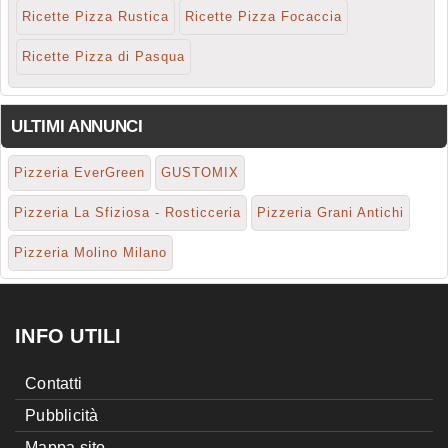
Ricette Pizza Rustica
Ricette Pizza Focaccia
Ricette Pizza di Pasqua
ULTIMI ANNUNCI
Pizzeria EverGreen
GUSTOMIX
Pizzeria La Sfiziosa - Rosticceria
Pizzeria Grani Antichi
Pizzeria Molino Milano
INFO UTILI
Contatti
Pubblicità
Mappa sito