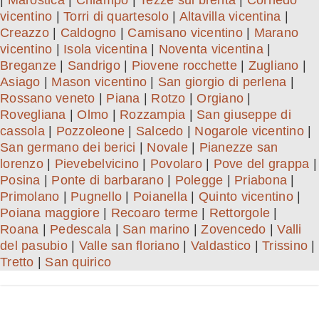
|
Marostica
|
Chiampo
|
Tezze sul brenta
|
Cornedo
vicentino
|
Torri di quartesolo
|
Altavilla vicentina
|
Creazzo
|
Caldogno
|
Camisano vicentino
|
Marano
vicentino
|
Isola vicentina
|
Noventa vicentina
|
Breganze
|
Sandrigo
|
Piovene rocchette
|
Zugliano
|
Asiago
|
Mason vicentino
|
San giorgio di perlena
|
Rossano veneto
|
Piana
|
Rotzo
|
Orgiano
|
Rovegliana
|
Olmo
|
Rozzampia
|
San giuseppe di
cassola
|
Pozzoleone
|
Salcedo
|
Nogarole vicentino
|
San germano dei berici
|
Novale
|
Pianezze san
lorenzo
|
Pievebelvicino
|
Povolaro
|
Pove del grappa
|
Posina
|
Ponte di barbarano
|
Polegge
|
Priabona
|
Primolano
|
Pugnello
|
Poianella
|
Quinto vicentino
|
Poiana maggiore
|
Recoaro terme
|
Rettorgole
|
Roana
|
Pedescala
|
San marino
|
Zovencedo
|
Valli
del pasubio
|
Valle san floriano
|
Valdastico
|
Trissino
|
Tretto
|
San quirico