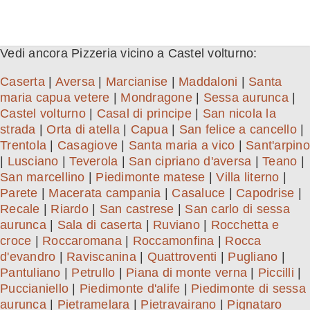
Vedi ancora Pizzeria vicino a Castel volturno:
Caserta
|
Aversa
|
Marcianise
|
Maddaloni
|
Santa
maria capua vetere
|
Mondragone
|
Sessa aurunca
|
Castel volturno
|
Casal di principe
|
San nicola la
strada
|
Orta di atella
|
Capua
|
San felice a cancello
|
Trentola
|
Casagiove
|
Santa maria a vico
|
Sant'arpino
|
Lusciano
|
Teverola
|
San cipriano d'aversa
|
Teano
|
San marcellino
|
Piedimonte matese
|
Villa literno
|
Parete
|
Macerata campania
|
Casaluce
|
Capodrise
|
Recale
|
Riardo
|
San castrese
|
San carlo di sessa
aurunca
|
Sala di caserta
|
Ruviano
|
Rocchetta e
croce
|
Roccaromana
|
Roccamonfina
|
Rocca
d'evandro
|
Raviscanina
|
Quattroventi
|
Pugliano
|
Pantuliano
|
Petrullo
|
Piana di monte verna
|
Piccilli
|
Puccianiello
|
Piedimonte d'alife
|
Piedimonte di sessa
aurunca
|
Pietramelara
|
Pietravairano
|
Pignataro