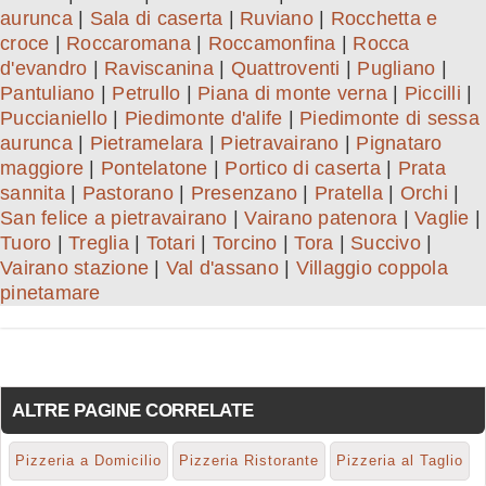
aurunca
|
Sala di caserta
|
Ruviano
|
Rocchetta e
croce
|
Roccaromana
|
Roccamonfina
|
Rocca
d'evandro
|
Raviscanina
|
Quattroventi
|
Pugliano
|
Pantuliano
|
Petrullo
|
Piana di monte verna
|
Piccilli
|
Puccianiello
|
Piedimonte d'alife
|
Piedimonte di sessa
aurunca
|
Pietramelara
|
Pietravairano
|
Pignataro
maggiore
|
Pontelatone
|
Portico di caserta
|
Prata
sannita
|
Pastorano
|
Presenzano
|
Pratella
|
Orchi
|
San felice a pietravairano
|
Vairano patenora
|
Vaglie
|
Tuoro
|
Treglia
|
Totari
|
Torcino
|
Tora
|
Succivo
|
Vairano stazione
|
Val d'assano
|
Villaggio coppola
pinetamare
ALTRE PAGINE CORRELATE
Pizzeria a Domicilio
Pizzeria Ristorante
Pizzeria al Taglio