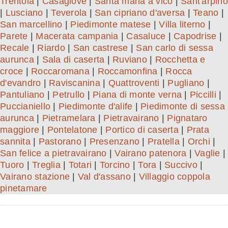
Trentola
|
Casagiove
|
Santa maria a vico
|
Sant'arpino
|
Lusciano
|
Teverola
|
San cipriano d'aversa
|
Teano
|
San marcellino
|
Piedimonte matese
|
Villa literno
|
Parete
|
Macerata campania
|
Casaluce
|
Capodrise
|
Recale
|
Riardo
|
San castrese
|
San carlo di sessa
aurunca
|
Sala di caserta
|
Ruviano
|
Rocchetta e
croce
|
Roccaromana
|
Roccamonfina
|
Rocca
d'evandro
|
Raviscanina
|
Quattroventi
|
Pugliano
|
Pantuliano
|
Petrullo
|
Piana di monte verna
|
Piccilli
|
Puccianiello
|
Piedimonte d'alife
|
Piedimonte di sessa
aurunca
|
Pietramelara
|
Pietravairano
|
Pignataro
maggiore
|
Pontelatone
|
Portico di caserta
|
Prata
sannita
|
Pastorano
|
Presenzano
|
Pratella
|
Orchi
|
San felice a pietravairano
|
Vairano patenora
|
Vaglie
|
Tuoro
|
Treglia
|
Totari
|
Torcino
|
Tora
|
Succivo
|
Vairano stazione
|
Val d'assano
|
Villaggio coppola
pinetamare