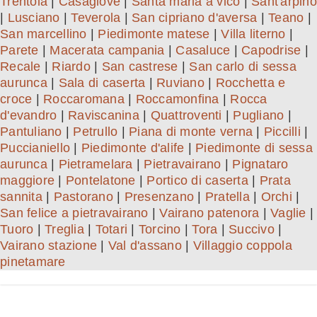
Trentola
|
Casagiove
|
Santa maria a vico
|
Sant'arpino
|
Lusciano
|
Teverola
|
San cipriano d'aversa
|
Teano
|
San marcellino
|
Piedimonte matese
|
Villa literno
|
Parete
|
Macerata campania
|
Casaluce
|
Capodrise
|
Recale
|
Riardo
|
San castrese
|
San carlo di sessa
aurunca
|
Sala di caserta
|
Ruviano
|
Rocchetta e
croce
|
Roccaromana
|
Roccamonfina
|
Rocca
d'evandro
|
Raviscanina
|
Quattroventi
|
Pugliano
|
Pantuliano
|
Petrullo
|
Piana di monte verna
|
Piccilli
|
Puccianiello
|
Piedimonte d'alife
|
Piedimonte di sessa
aurunca
|
Pietramelara
|
Pietravairano
|
Pignataro
maggiore
|
Pontelatone
|
Portico di caserta
|
Prata
sannita
|
Pastorano
|
Presenzano
|
Pratella
|
Orchi
|
San felice a pietravairano
|
Vairano patenora
|
Vaglie
|
Tuoro
|
Treglia
|
Totari
|
Torcino
|
Tora
|
Succivo
|
Vairano stazione
|
Val d'assano
|
Villaggio coppola
pinetamare