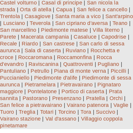
Castel volturno
|
Casal di principe
|
San nicola la
strada
|
Orta di atella
|
Capua
|
San felice a cancello
|
Trentola
|
Casagiove
|
Santa maria a vico
|
Sant'arpino
|
Lusciano
|
Teverola
|
San cipriano d'aversa
|
Teano
|
San marcellino
|
Piedimonte matese
|
Villa literno
|
Parete
|
Macerata campania
|
Casaluce
|
Capodrise
|
Recale
|
Riardo
|
San castrese
|
San carlo di sessa
aurunca
|
Sala di caserta
|
Ruviano
|
Rocchetta e
croce
|
Roccaromana
|
Roccamonfina
|
Rocca
d'evandro
|
Raviscanina
|
Quattroventi
|
Pugliano
|
Pantuliano
|
Petrullo
|
Piana di monte verna
|
Piccilli
|
Puccianiello
|
Piedimonte d'alife
|
Piedimonte di sessa
aurunca
|
Pietramelara
|
Pietravairano
|
Pignataro
maggiore
|
Pontelatone
|
Portico di caserta
|
Prata
sannita
|
Pastorano
|
Presenzano
|
Pratella
|
Orchi
|
San felice a pietravairano
|
Vairano patenora
|
Vaglie
|
Tuoro
|
Treglia
|
Totari
|
Torcino
|
Tora
|
Succivo
|
Vairano stazione
|
Val d'assano
|
Villaggio coppola
pinetamare