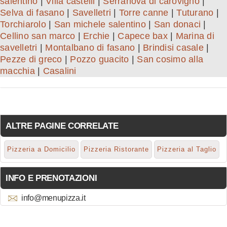
salentino
|
Villa castelli
|
Serranova di carovigno
|
Selva di fasano
|
Savelletri
|
Torre canne
|
Tuturano
|
Torchiarolo
|
San michele salentino
|
San donaci
|
Cellino san marco
|
Erchie
|
Capece bax
|
Marina di
savelletri
|
Montalbano di fasano
|
Brindisi casale
|
Pezze di greco
|
Pozzo guacito
|
San cosimo alla
macchia
|
Casalini
ALTRE PAGINE CORRELATE
Pizzeria a Domicilio
Pizzeria Ristorante
Pizzeria al Taglio
INFO E PRENOTAZIONI
info@menupizza.it