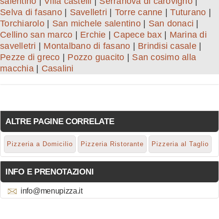
salentino
|
Villa castelli
|
Serranova di carovigno
|
Selva di fasano
|
Savelletri
|
Torre canne
|
Tuturano
|
Torchiarolo
|
San michele salentino
|
San donaci
|
Cellino san marco
|
Erchie
|
Capece bax
|
Marina di
savelletri
|
Montalbano di fasano
|
Brindisi casale
|
Pezze di greco
|
Pozzo guacito
|
San cosimo alla
macchia
|
Casalini
ALTRE PAGINE CORRELATE
Pizzeria a Domicilio
Pizzeria Ristorante
Pizzeria al Taglio
INFO E PRENOTAZIONI
info@menupizza.it