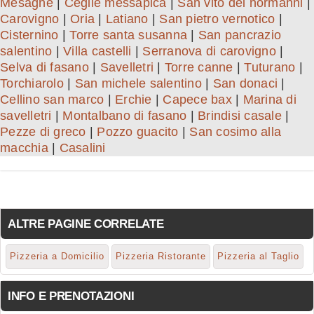
Mesagne
|
Ceglie messapica
|
San vito dei normanni
|
Carovigno
|
Oria
|
Latiano
|
San pietro vernotico
|
Cisternino
|
Torre santa susanna
|
San pancrazio
salentino
|
Villa castelli
|
Serranova di carovigno
|
Selva di fasano
|
Savelletri
|
Torre canne
|
Tuturano
|
Torchiarolo
|
San michele salentino
|
San donaci
|
Cellino san marco
|
Erchie
|
Capece bax
|
Marina di
savelletri
|
Montalbano di fasano
|
Brindisi casale
|
Pezze di greco
|
Pozzo guacito
|
San cosimo alla
macchia
|
Casalini
ALTRE PAGINE CORRELATE
Pizzeria a Domicilio
Pizzeria Ristorante
Pizzeria al Taglio
INFO E PRENOTAZIONI