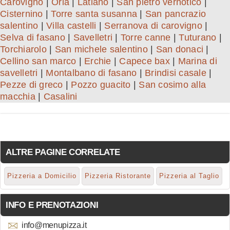
Carovigno
|
Oria
|
Latiano
|
San pietro vernotico
|
Cisternino
|
Torre santa susanna
|
San pancrazio
salentino
|
Villa castelli
|
Serranova di carovigno
|
Selva di fasano
|
Savelletri
|
Torre canne
|
Tuturano
|
Torchiarolo
|
San michele salentino
|
San donaci
|
Cellino san marco
|
Erchie
|
Capece bax
|
Marina di
savelletri
|
Montalbano di fasano
|
Brindisi casale
|
Pezze di greco
|
Pozzo guacito
|
San cosimo alla
macchia
|
Casalini
ALTRE PAGINE CORRELATE
Pizzeria a Domicilio
Pizzeria Ristorante
Pizzeria al Taglio
INFO E PRENOTAZIONI
info@menupizza.it