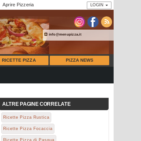
Aprire Pizzeria
LOGIN
info@menupizza.it
RICETTE PIZZA
PIZZA NEWS
ALTRE PAGINE CORRELATE
Ricette Pizza Rustica
Ricette Pizza Focaccia
Ricette Pizza di Pasqua