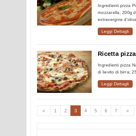
Ingredienti pizza 
mozzarella; 200g d
extravergine d'oliva
Leggi Dettagli
Ricetta pizz
Ingredienti pizza N
di lievito di birra; 
Leggi Dettagli
1
2
3
4
5
6
7