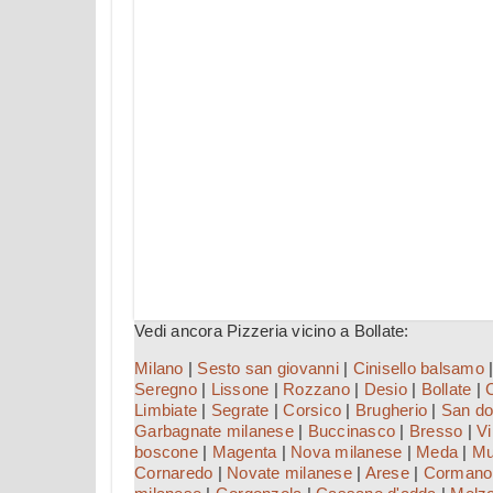
Vedi ancora Pizzeria vicino a Bollate:
Milano
|
Sesto san giovanni
|
Cinisello balsamo
Seregno
|
Lissone
|
Rozzano
|
Desio
|
Bollate
|
Limbiate
|
Segrate
|
Corsico
|
Brugherio
|
San do
Garbagnate milanese
|
Buccinasco
|
Bresso
|
V
boscone
|
Magenta
|
Nova milanese
|
Meda
|
Mu
Cornaredo
|
Novate milanese
|
Arese
|
Cormano