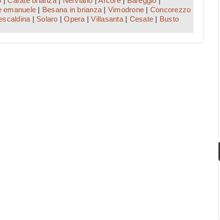
o
|
Carate brianza
|
Nerviano
|
Arcore
|
Bareggio
|
e emanuele
|
Besana in brianza
|
Vimodrone
|
Concorezzo
escaldina
|
Solaro
|
Opera
|
Villasanta
|
Cesate
|
Busto