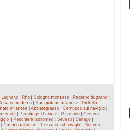
|
Legnano
|
Rho
|
Cologno monzese
|
Paderno dugnano
|
Cesano maderno
|
San giuliano milanese
|
Pioltello
|
nato milanese
|
Abbiategrasso
|
Cernusco sul naviglio
|
imercate
|
Parabiago
|
Lainate
|
Giussano
|
Cesano
ggio'
|
Peschiera borromeo
|
Seveso
|
Senago
|
|
Cusano milanino
|
Trezzano sul naviglio
|
Settimo