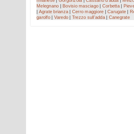
milanese
|
Gorgonzola
|
Cassano d'adda
|
Melz
Melegnano
|
Bovisio masciago
|
Corbetta
|
Piev
|
Agrate brianza
|
Cerro maggiore
|
Carugate
|
R
garolfo
|
Varedo
|
Trezzo sull'adda
|
Canegrate