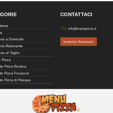
GORIE
CONTATTACI
 News
info@menupizza.it
ia
ria a Domicilio
Inserisci Annuncio
ria Ristorante
ria al Taglio
e Pizza
te Pizza Rustica
tte Pizza Focaccia
tte Pizza di Pasqua