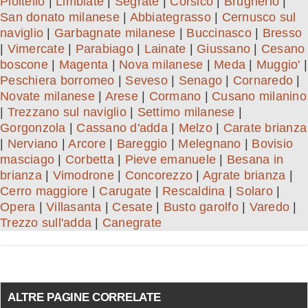
Pioltello
|
Limbiate
|
Segrate
|
Corsico
|
Brugherio
|
San donato milanese
|
Abbiategrasso
|
Cernusco sul
naviglio
|
Garbagnate milanese
|
Buccinasco
|
Bresso
|
Vimercate
|
Parabiago
|
Lainate
|
Giussano
|
Cesano
boscone
|
Magenta
|
Nova milanese
|
Meda
|
Muggio'
|
Peschiera borromeo
|
Seveso
|
Senago
|
Cornaredo
|
Novate milanese
|
Arese
|
Cormano
|
Cusano milanino
|
Trezzano sul naviglio
|
Settimo milanese
|
Gorgonzola
|
Cassano d'adda
|
Melzo
|
Carate brianza
|
Nerviano
|
Arcore
|
Bareggio
|
Melegnano
|
Bovisio
masciago
|
Corbetta
|
Pieve emanuele
|
Besana in
brianza
|
Vimodrone
|
Concorezzo
|
Agrate brianza
|
Cerro maggiore
|
Carugate
|
Rescaldina
|
Solaro
|
Opera
|
Villasanta
|
Cesate
|
Busto garolfo
|
Varedo
|
Trezzo sull'adda
|
Canegrate
ALTRE PAGINE CORRELATE