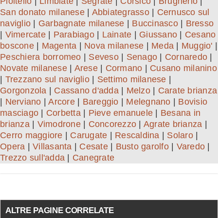
Pioltello
|
Limbiate
|
Segrate
|
Corsico
|
Brugherio
|
San donato milanese
|
Abbiategrasso
|
Cernusco sul
naviglio
|
Garbagnate milanese
|
Buccinasco
|
Bresso
|
Vimercate
|
Parabiago
|
Lainate
|
Giussano
|
Cesano
boscone
|
Magenta
|
Nova milanese
|
Meda
|
Muggio'
|
Peschiera borromeo
|
Seveso
|
Senago
|
Cornaredo
|
Novate milanese
|
Arese
|
Cormano
|
Cusano milanino
|
Trezzano sul naviglio
|
Settimo milanese
|
Gorgonzola
|
Cassano d'adda
|
Melzo
|
Carate brianza
|
Nerviano
|
Arcore
|
Bareggio
|
Melegnano
|
Bovisio
masciago
|
Corbetta
|
Pieve emanuele
|
Besana in
brianza
|
Vimodrone
|
Concorezzo
|
Agrate brianza
|
Cerro maggiore
|
Carugate
|
Rescaldina
|
Solaro
|
Opera
|
Villasanta
|
Cesate
|
Busto garolfo
|
Varedo
|
Trezzo sull'adda
|
Canegrate
ALTRE PAGINE CORRELATE