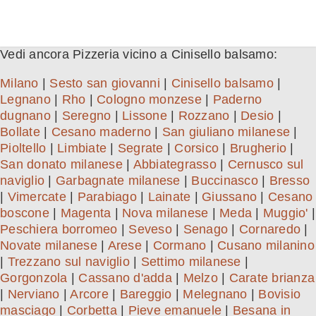
Vedi ancora Pizzeria vicino a Cinisello balsamo:
Milano
|
Sesto san giovanni
|
Cinisello balsamo
|
Legnano
|
Rho
|
Cologno monzese
|
Paderno
dugnano
|
Seregno
|
Lissone
|
Rozzano
|
Desio
|
Bollate
|
Cesano maderno
|
San giuliano milanese
|
Pioltello
|
Limbiate
|
Segrate
|
Corsico
|
Brugherio
|
San donato milanese
|
Abbiategrasso
|
Cernusco sul
naviglio
|
Garbagnate milanese
|
Buccinasco
|
Bresso
|
Vimercate
|
Parabiago
|
Lainate
|
Giussano
|
Cesano
boscone
|
Magenta
|
Nova milanese
|
Meda
|
Muggio'
|
Peschiera borromeo
|
Seveso
|
Senago
|
Cornaredo
|
Novate milanese
|
Arese
|
Cormano
|
Cusano milanino
|
Trezzano sul naviglio
|
Settimo milanese
|
Gorgonzola
|
Cassano d'adda
|
Melzo
|
Carate brianza
|
Nerviano
|
Arcore
|
Bareggio
|
Melegnano
|
Bovisio
masciago
|
Corbetta
|
Pieve emanuele
|
Besana in