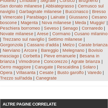
Pioltello
|
Limbiate
|
Segrate
|
Corsico
|
Brugherio
|
San donato milanese
|
Abbiategrasso
|
Cernusco sul
naviglio
|
Garbagnate milanese
|
Buccinasco
|
Bresso
|
Vimercate
|
Parabiago
|
Lainate
|
Giussano
|
Cesano
boscone
|
Magenta
|
Nova milanese
|
Meda
|
Muggio'
|
Peschiera borromeo
|
Seveso
|
Senago
|
Cornaredo
|
Novate milanese
|
Arese
|
Cormano
|
Cusano milanino
|
Trezzano sul naviglio
|
Settimo milanese
|
Gorgonzola
|
Cassano d'adda
|
Melzo
|
Carate brianza
|
Nerviano
|
Arcore
|
Bareggio
|
Melegnano
|
Bovisio
masciago
|
Corbetta
|
Pieve emanuele
|
Besana in
brianza
|
Vimodrone
|
Concorezzo
|
Agrate brianza
|
Cerro maggiore
|
Carugate
|
Rescaldina
|
Solaro
|
Opera
|
Villasanta
|
Cesate
|
Busto garolfo
|
Varedo
|
Trezzo sull'adda
|
Canegrate
ALTRE PAGINE CORRELATE