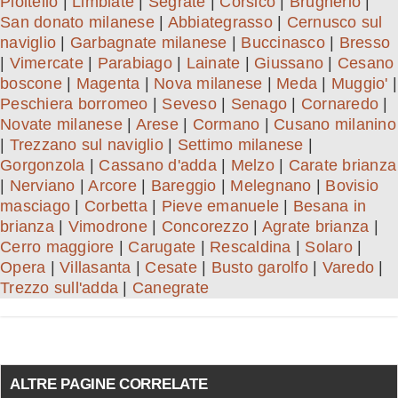
Pioltello
|
Limbiate
|
Segrate
|
Corsico
|
Brugherio
|
San donato milanese
|
Abbiategrasso
|
Cernusco sul
naviglio
|
Garbagnate milanese
|
Buccinasco
|
Bresso
|
Vimercate
|
Parabiago
|
Lainate
|
Giussano
|
Cesano
boscone
|
Magenta
|
Nova milanese
|
Meda
|
Muggio'
|
Peschiera borromeo
|
Seveso
|
Senago
|
Cornaredo
|
Novate milanese
|
Arese
|
Cormano
|
Cusano milanino
|
Trezzano sul naviglio
|
Settimo milanese
|
Gorgonzola
|
Cassano d'adda
|
Melzo
|
Carate brianza
|
Nerviano
|
Arcore
|
Bareggio
|
Melegnano
|
Bovisio
masciago
|
Corbetta
|
Pieve emanuele
|
Besana in
brianza
|
Vimodrone
|
Concorezzo
|
Agrate brianza
|
Cerro maggiore
|
Carugate
|
Rescaldina
|
Solaro
|
Opera
|
Villasanta
|
Cesate
|
Busto garolfo
|
Varedo
|
Trezzo sull'adda
|
Canegrate
ALTRE PAGINE CORRELATE