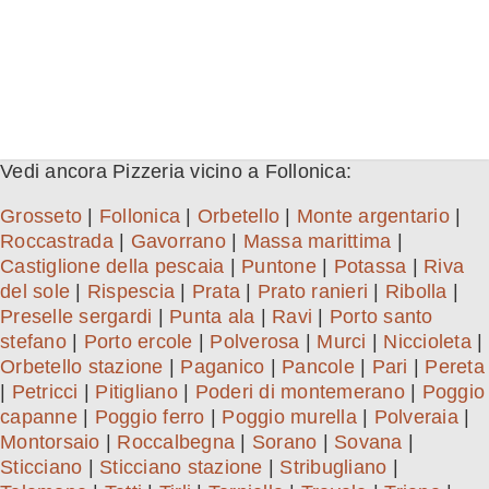
Vedi ancora Pizzeria vicino a Follonica:
Grosseto
|
Follonica
|
Orbetello
|
Monte argentario
|
Roccastrada
|
Gavorrano
|
Massa marittima
|
Castiglione della pescaia
|
Puntone
|
Potassa
|
Riva
del sole
|
Rispescia
|
Prata
|
Prato ranieri
|
Ribolla
|
Preselle sergardi
|
Punta ala
|
Ravi
|
Porto santo
stefano
|
Porto ercole
|
Polverosa
|
Murci
|
Niccioleta
|
Orbetello stazione
|
Paganico
|
Pancole
|
Pari
|
Pereta
|
Petricci
|
Pitigliano
|
Poderi di montemerano
|
Poggio
capanne
|
Poggio ferro
|
Poggio murella
|
Polveraia
|
Montorsaio
|
Roccalbegna
|
Sorano
|
Sovana
|
Sticciano
|
Sticciano stazione
|
Stribugliano
|