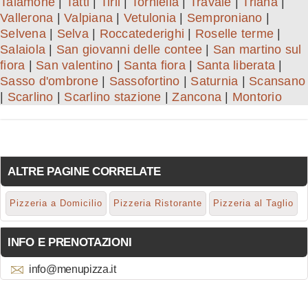
Talamone
|
Tatti
|
Tirli
|
Torniella
|
Travale
|
Triana
|
Vallerona
|
Valpiana
|
Vetulonia
|
Semproniano
|
Selvena
|
Selva
|
Roccatederighi
|
Roselle terme
|
Salaiola
|
San giovanni delle contee
|
San martino sul
fiora
|
San valentino
|
Santa fiora
|
Santa liberata
|
Sasso d'ombrone
|
Sassofortino
|
Saturnia
|
Scansano
|
Scarlino
|
Scarlino stazione
|
Zancona
|
Montorio
ALTRE PAGINE CORRELATE
Pizzeria a Domicilio
Pizzeria Ristorante
Pizzeria al Taglio
INFO E PRENOTAZIONI
info@menupizza.it